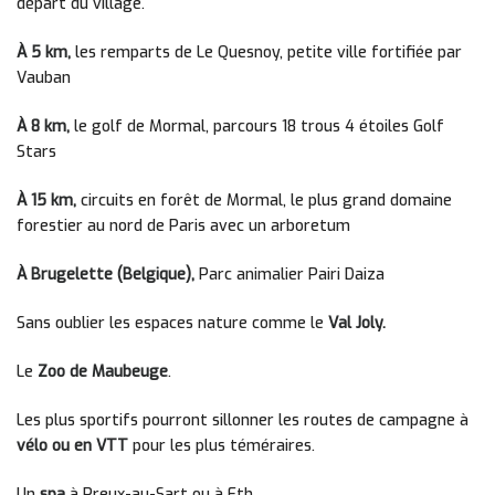
départ du village.
À 5 km,
les remparts de Le Quesnoy, petite ville fortifiée par
Vauban
À 8 km,
le golf de Mormal, parcours 18 trous 4 étoiles Golf
Stars
À 15 km,
circuits en forêt de Mormal, le plus grand domaine
forestier au nord de Paris avec un arboretum
À Brugelette (Belgique),
Parc animalier Pairi Daiza
Sans oublier les espaces nature comme le
Val Joly.
Le
Zoo de Maubeuge
.
Les plus sportifs pourront sillonner les routes de campagne à
vélo ou en VTT
pour les plus téméraires.
Un
spa
à Preux-au-Sart ou à Eth.