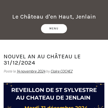
Skip
to
content
Le Château d'en Haut, Jenlain
MENU
Blog
NOUVEL AN AU CHÂTEAU LE
31/12/2024
Posté le
14 novembre 2024
by
Claire COCHEZ