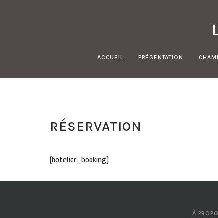
Skip
to
content
ACCUEIL
PRÉSENTATION
CHAM
RÉSERVATION
[hotelier_booking]
À PROP