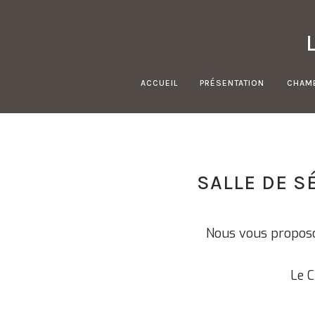
Skip
to
content
ACCUEIL
PRÉSENTATION
CHAM
SALLE DE S
Nous vous propos
Le C